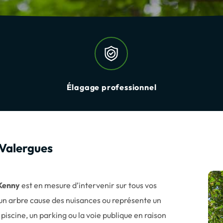
Élagage professionnel
 Valergues
Kenny
est en mesure d’intervenir sur tous vos
 un arbre cause des nuisances ou représente un
iscine, un parking ou la voie publique en raison